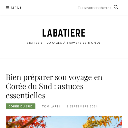
Passer
MENU
le
contenu
LABATIERE
VISITES ET VOYAGES À TRAVERS LE MONDE
Bien préparer son voyage en
Corée du Sud : astuces
essentielles
CORÉE DU SUD
TOM LARBI
3 SEPTEMBRE 2024